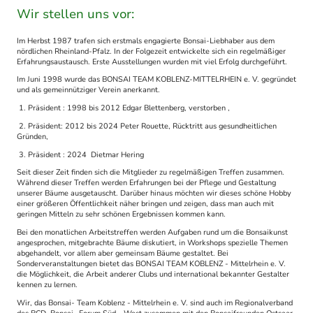
Wir stellen uns vor:
Im Herbst 1987 trafen sich erstmals engagierte Bonsai-Liebhaber aus dem
nördlichen Rheinland-Pfalz. In der Folgezeit entwickelte sich ein regelmäßiger
Erfahrungsaustausch. Erste Ausstellungen wurden mit viel Erfolg durchgeführt.
Im Juni 1998 wurde das BONSAI TEAM KOBLENZ-MITTELRHEIN e. V. gegründet
und als gemeinnütziger Verein anerkannt.
1. Präsident : 1998 bis 2012 Edgar Blettenberg, verstorben ,
2. Präsident: 2012 bis 2024 Peter Rouette, Rücktritt aus gesundheitlichen
Gründen,
3. Präsident : 2024 Dietmar Hering
Seit dieser Zeit finden sich die Mitglieder zu regelmäßigen Treffen zusammen.
Während dieser Treffen werden Erfahrungen bei der Pflege und Gestaltung
unserer Bäume ausgetauscht. Darüber hinaus möchten wir dieses schöne Hobby
einer größeren Öffentlichkeit näher bringen und zeigen, dass man auch mit
geringen Mitteln zu sehr schönen Ergebnissen kommen kann.
Bei den monatlichen Arbeitstreffen werden Aufgaben rund um die Bonsaikunst
angesprochen, mitgebrachte Bäume diskutiert, in Workshops spezielle Themen
abgehandelt, vor allem aber gemeinsam Bäume gestaltet. Bei
Sonderveranstaltungen bietet das BONSAI TEAM KOBLENZ - Mittelrhein e. V.
die Möglichkeit, die Arbeit anderer Clubs und international bekannter Gestalter
kennen zu lernen.
Wir, das Bonsai- Team Koblenz - Mittelrhein e. V. sind auch im Regionalverband