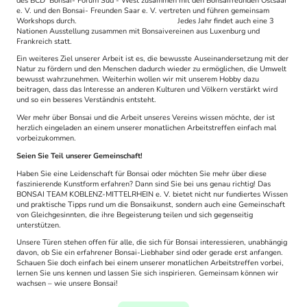
des BCD Bonsai- Forum Süd - West zusammen mit den Bonsaifreunden Ostsaar
e. V. und den Bonsai- Freunden Saar e. V. vertreten und führen gemeinsam
Workshops durch. Jedes Jahr findet auch eine 3
Nationen Ausstellung zusammen mit Bonsaivereinen aus Luxenburg und
Frankreich statt.
Ein weiteres Ziel unserer Arbeit ist es, die bewusste Auseinandersetzung mit der
Natur zu fördern und den Menschen dadurch wieder zu ermöglichen, die Umwelt
bewusst wahrzunehmen. Weiterhin wollen wir mit unserem Hobby dazu
beitragen, dass das Interesse an anderen Kulturen und Völkern verstärkt wird
und so ein besseres Verständnis entsteht.
Wer mehr über Bonsai und die Arbeit unseres Vereins wissen möchte, der ist
herzlich eingeladen an einem unserer monatlichen Arbeitstreffen einfach mal
vorbeizukommen.
Seien Sie Teil unserer Gemeinschaft!
Haben Sie eine Leidenschaft für Bonsai oder möchten Sie mehr über diese
faszinierende Kunstform erfahren? Dann sind Sie bei uns genau richtig! Das
BONSAI TEAM KOBLENZ-MITTELRHEIN e. V. bietet nicht nur fundiertes Wissen
und praktische Tipps rund um die Bonsaikunst, sondern auch eine Gemeinschaft
von Gleichgesinnten, die ihre Begeisterung teilen und sich gegenseitig
unterstützen.
Unsere Türen stehen offen für alle, die sich für Bonsai interessieren, unabhängig
davon, ob Sie ein erfahrener Bonsai-Liebhaber sind oder gerade erst anfangen.
Schauen Sie doch einfach bei einem unserer monatlichen Arbeitstreffen vorbei,
lernen Sie uns kennen und lassen Sie sich inspirieren. Gemeinsam können wir
wachsen – wie unsere Bonsai!