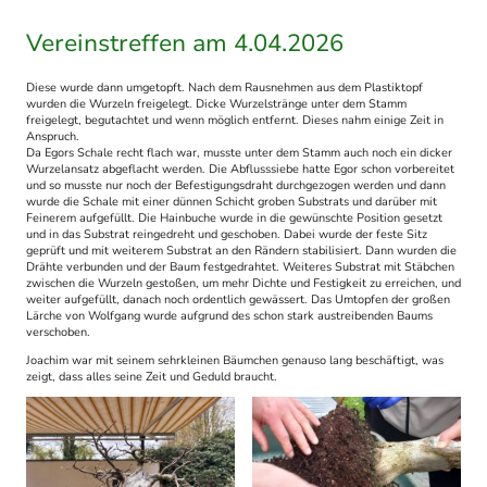
Vereinstreffen am 4.04.2026
Diese wurde dann umgetopft. Nach dem Rausnehmen aus dem Plastiktopf
wurden die Wurzeln freigelegt. Dicke Wurzelstränge unter dem Stamm
freigelegt, begutachtet und wenn möglich entfernt. Dieses nahm einige Zeit in
Anspruch.
Da Egors Schale recht flach war, musste unter dem Stamm auch noch ein dicker
Wurzelansatz abgeflacht werden. Die Abflusssiebe hatte Egor schon vorbereitet
und so musste nur noch der Befestigungsdraht durchgezogen werden und dann
wurde die Schale mit einer dünnen Schicht groben Substrats und darüber mit
Feinerem aufgefüllt. Die Hainbuche wurde in die gewünschte Position gesetzt
und in das Substrat reingedreht und geschoben. Dabei wurde der feste Sitz
geprüft und mit weiterem Substrat an den Rändern stabilisiert. Dann wurden die
Drähte verbunden und der Baum festgedrahtet. Weiteres Substrat mit Stäbchen
zwischen die Wurzeln gestoßen, um mehr Dichte und Festigkeit zu erreichen, und
weiter aufgefüllt, danach noch ordentlich gewässert. Das Umtopfen der großen
Lärche von Wolfgang wurde aufgrund des schon stark austreibenden Baums
verschoben.
Joachim war mit seinem sehrkleinen Bäumchen genauso lang beschäftigt, was
zeigt, dass alles seine Zeit und Geduld braucht.