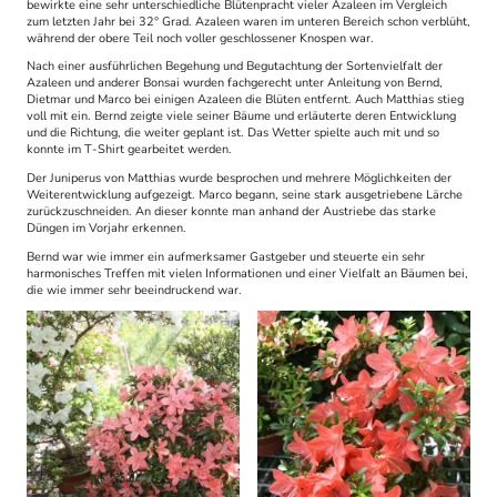
bewirkte eine sehr unterschiedliche Blütenpracht vieler Azaleen im Vergleich
zum letzten Jahr bei 32° Grad. Azaleen waren im unteren Bereich schon verblüht,
während der obere Teil noch voller geschlossener Knospen war.
Nach einer ausführlichen Begehung und Begutachtung der Sortenvielfalt der
Azaleen und anderer Bonsai wurden fachgerecht unter Anleitung von Bernd,
Dietmar und Marco bei einigen Azaleen die Blüten entfernt. Auch Matthias stieg
voll mit ein. Bernd zeigte viele seiner Bäume und erläuterte deren Entwicklung
und die Richtung, die weiter geplant ist. Das Wetter spielte auch mit und so
konnte im T-Shirt gearbeitet werden.
Der Juniperus von Matthias wurde besprochen und mehrere Möglichkeiten der
Weiterentwicklung aufgezeigt. Marco begann, seine stark ausgetriebene Lärche
zurückzuschneiden. An dieser konnte man anhand der Austriebe das starke
Düngen im Vorjahr erkennen.
Bernd war wie immer ein aufmerksamer Gastgeber und steuerte ein sehr
harmonisches Treffen mit vielen Informationen und einer Vielfalt an Bäumen bei,
die wie immer sehr beeindruckend war.